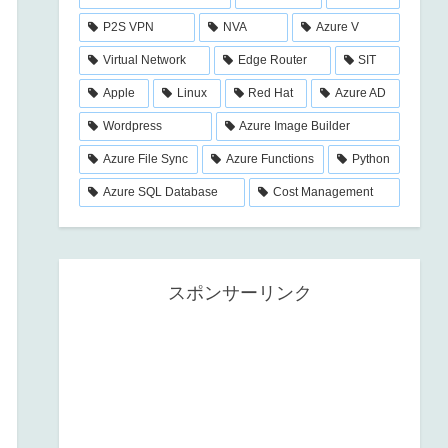
P2S VPN
NVA
Azure V
Virtual Network
Edge Router
SIT
Apple
Linux
Red Hat
Azure AD
Wordpress
Azure Image Builder
Azure File Sync
Azure Functions
Python
Azure SQL Database
Cost Management
スポンサーリンク