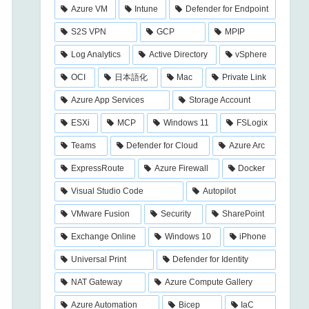
Azure VM
Intune
Defender for Endpoint
S2S VPN
GCP
MPIP
Log Analytics
Active Directory
vSphere
OCI
日本語化
Mac
Private Link
Azure App Services
Storage Account
ESXi
MCP
Windows 11
FSLogix
Teams
Defender for Cloud
Azure Arc
ExpressRoute
Azure Firewall
Docker
Visual Studio Code
Autopilot
VMware Fusion
Security
SharePoint
Exchange Online
Windows 10
iPhone
Universal Print
Defender for Identity
NAT Gateway
Azure Compute Gallery
Azure Automation
Bicep
IaC