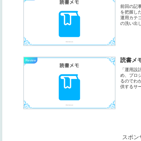
前回の記
を把握し
運用カテ
の洗い出し
読書メ
Review
「運用設
め、プロ
るのでわ
供するサー
スポン