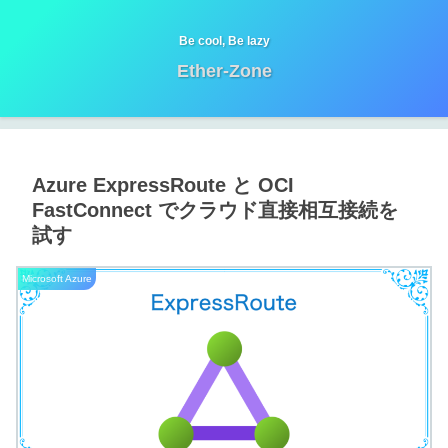
Be cool, Be lazy
Ether-Zone
Azure ExpressRoute と OCI
FastConnect でクラウド直接相互接続を
試す
Microsoft Azure