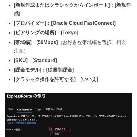
[新規作成またはクラシックからインポート]
：
[新規作
成]
[プロバイダー]
：
[Oracle Cloud FastConnect]
[ピアリングの場所]
：
[Tokyo]
[帯域幅]
：
[50Mbps]
（お好きな帯域幅を選択、料金
注意）
[SKU]
：
[Standard]
[課金モデル]
：
[従量制課金]
[クラシック操作を許可する]
：
[いいえ]