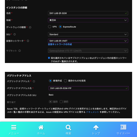
Azure：ExpressRoute 接続
メニュー
ホーム
検索
トップ
サイドバー