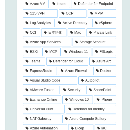
Azure VM
Intune
Defender for Endpoint
S2S VPN
GCP
MPIP
Log Analytics
Active Directory
vSphere
OCI
日本語化
Mac
Private Link
Azure App Services
Storage Account
ESXi
MCP
Windows 11
FSLogix
Teams
Defender for Cloud
Azure Arc
ExpressRoute
Azure Firewall
Docker
Visual Studio Code
Autopilot
VMware Fusion
Security
SharePoint
Exchange Online
Windows 10
iPhone
Universal Print
Defender for Identity
NAT Gateway
Azure Compute Gallery
Azure Automation
Bicep
IaC