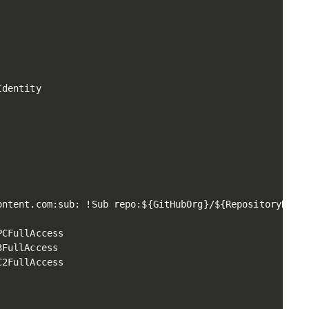
dentity

ntent.com:sub: !Sub repo:${GitHubOrg}/${RepositoryName}
CFullAccess

FullAccess

2FullAccess
