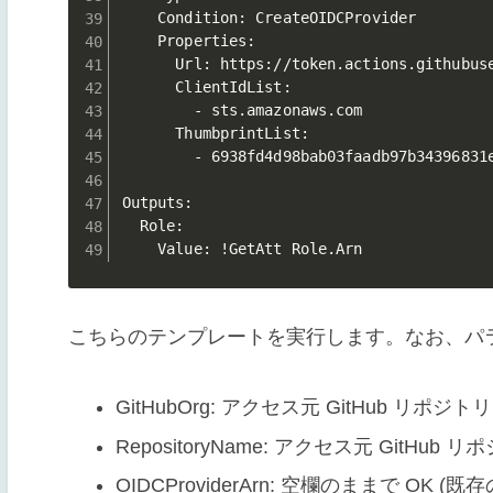
    Condition: CreateOIDCProvider

    Properties:

      Url: https://token.actions.githubuse
      ClientIdList:

        - sts.amazonaws.com

      ThumbprintList:

        - 6938fd4d98bab03faadb97b34396831e
Outputs:

  Role:

    Value: !GetAtt Role.Arn 
こちらのテンプレートを実行します。なお、パ
GitHubOrg: アクセス元 GitHub リ
RepositoryName: アクセス元 GitH
OIDCProviderArn: 空欄のままで O