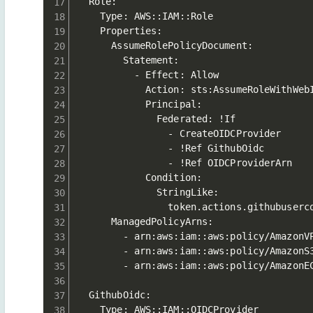
  Role:

    Type: AWS::IAM::Role

    Properties:

      AssumeRolePolicyDocument:

        Statement:

          - Effect: Allow

            Action: sts:AssumeRoleWithWebI
            Principal:

              Federated: !If 

                - CreateOIDCProvider

                - !Ref GithubOidc

                - !Ref OIDCProviderArn

            Condition:

              StringLike:

                token.actions.githubuserco
      ManagedPolicyArns:

        - arn:aws:iam::aws:policy/AmazonVP
        - arn:aws:iam::aws:policy/AmazonS3
        - arn:aws:iam::aws:policy/AmazonEC
  GithubOidc:

    Type: AWS::IAM::OIDCProvider
