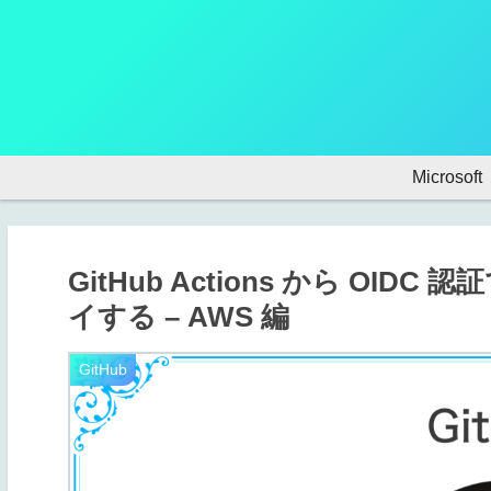
Microsoft
GitHub Actions から OIDC
イする – AWS 編
GitHub