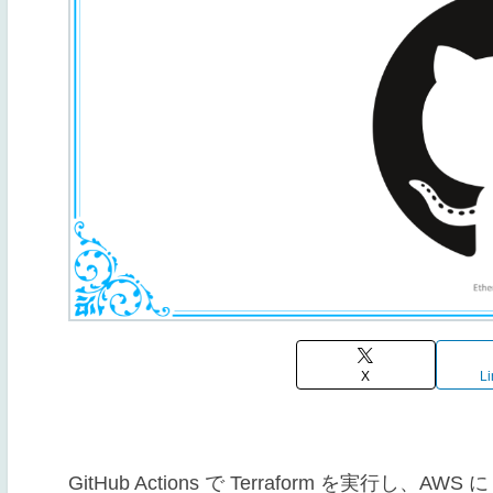
X
Li
GitHub Actions で Terraform を実行