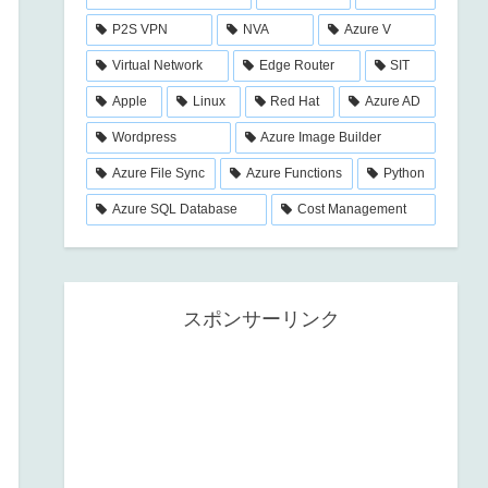
P2S VPN
NVA
Azure V
Virtual Network
Edge Router
SIT
Apple
Linux
Red Hat
Azure AD
Wordpress
Azure Image Builder
Azure File Sync
Azure Functions
Python
Azure SQL Database
Cost Management
スポンサーリンク