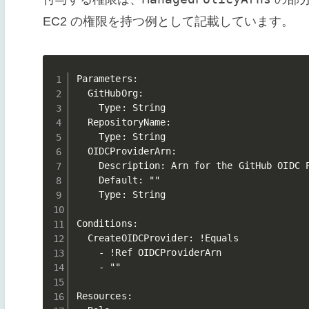
EC2 の権限を持つ例として記載しています。
Parameters:

  GitHubOrg:

    Type: String

  RepositoryName:

    Type: String

  OIDCProviderArn:

    Description: Arn for the GitHub OIDC P
    Default: ""

    Type: String

Conditions:

  CreateOIDCProvider: !Equals 

    - !Ref OIDCProviderArn

    - ""

Resources:
