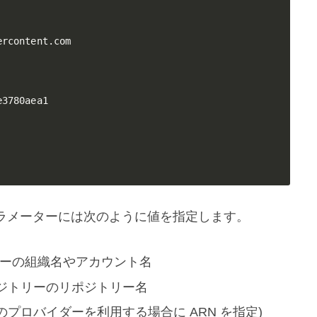
rcontent.com

3780aea1

ラメーターには次のように値を指定します。
ポジトリーの組織名やアカウント名
ub リポジトリーのリポジトリー名
K (既存のプロバイダーを利用する場合に ARN を指定)