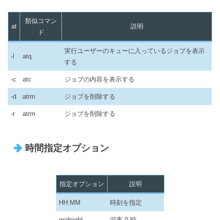
類似コマン
at
説明
ド
実行ユーザーのキューに入っているジョブを表示
-l
atq
する
-c
atc
ジョブの内容を表示する
-d
atrm
ジョブを削除する
-r
atrm
ジョブを削除する
時間指定オプション
指定オプション
説明
HH:MM
時刻を指定
midnight
深夜 0 時