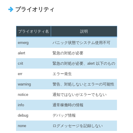
プライオリティ
プライオリティ名
説明
emerg
パニック状態でシステム使用不可
alert
緊急の対処が必要
crit
緊急の対処が必要、alert 以下のもの
err
エラー発生
warning
警告、対処しないとエラーの可能性
notice
通知ではないがエラーでもない
info
通常稼働時の情報
debug
デバッグ情報
none
ログメッセージを記録しない