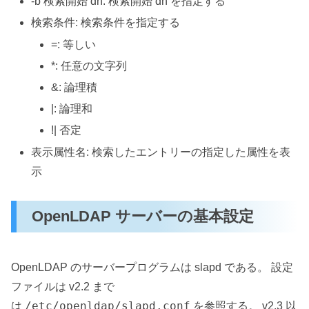
-b 検索開始 dn: 検索開始 dn を指定する
検索条件: 検索条件を指定する
=: 等しい
*: 任意の文字列
&: 論理積
|: 論理和
!| 否定
表示属性名: 検索したエントリーの指定した属性を表
示
OpenLDAP サーバーの基本設定
OpenLDAP のサーバープログラムは slapd である。 設定
ファイルは v2.2 まで
/etc/openldap/slapd.conf
は
を参照する。 v2.3 以