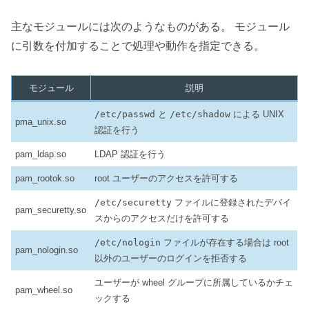
主なモジュールには次のようなものがある。 モジュール
に引数を付加することで処理や動作を指定できる。
モジュール
説明
/etc/passwd
と
/etc/shadow
による UNIX
pma_unix.so
認証を行う
pam_ldap.so
LDAP 認証を行う
pam_rootok.so
root ユーザーのアクセスを許可する
/etc/securetty
ファイルに登録されたデバイ
pam_securetty.so
スからのアクセスだけを許可する
/etc/nologin
ファイルが存在する場合は root
pam_nologin.so
以外のユーザーのログインを拒否する
ユーザーが wheel グループに所属しているかチェ
pam_wheel.so
ックする