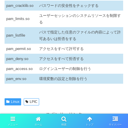
pam_cracklib.so
パスワードの安全性をチェックする
ユーザーセッションのシステムリソースを制限す
pam_limits.so
る
パスで指定した任意のファイルの内容によって許
pam_listfile
可あるいは拒否をする
pam_permit.so
アクセスをすべて許可する
pam_deny.so
アクセスをすべて拒否する
pam_access.so
ログインユーザーの制御を行う
pam_env.so
環境変数の設定と削除を行う
Linux
LPIC
スポンサーリンク
メニュー
ホーム
検索
トップ
サイドバー