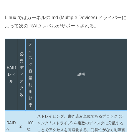
Linux ではカーネルの md (Multiple Devices) ドライバーに
よって次の RAID レベルがサポートされる。
デ
ィ
必
ス
要
ク
RAID
デ
容
レベ
ィ
説明
量
ル
ス
利
ク
用
数
効
率
ストレイピング。書き込み単位であるブロック (チ
RAID
100
ャンク / ストライプ) を複数のディスクに分散する
2
0
%
ことでアクセスを高速化する。冗長性がなく耐障害