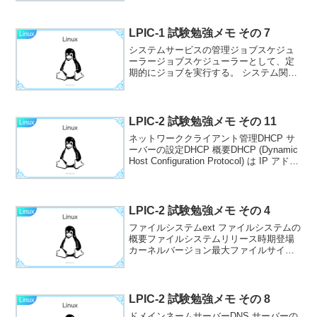
ている。sysctl -a: カーネルパラメータの
値をすべて表示sysctl カーネル...
LPIC-1 試験勉強メモ その 7
Linux
システムサービスの管理ジョブスケジュ
ーラージョブスケジューラーとして、定
期的にジョブを実行する。 システム関連
のジョブはanacronで実行する。
crondRedHat 系: crond
(/usr/sbin/crond)Debian 系:...
LPIC-2 試験勉強メモ その 11
Linux
ネットワーククライアント管理DHCP サ
ーバーの設定DHCP 概要DHCP (Dynamic
Host Configuration Protocol) は IP アドレ
スをホストに自動的に割り振るサービス
である。 また、ネットマスク値や D...
LPIC-2 試験勉強メモ その 4
Linux
ファイルシステムext ファイルシステムの
概要ファイルシステムリリース時期登場
カーネルバージョン最大ファイルサイズ
最大ファイルシステムサイズ説明
ext1992/040.962 GB2 GBLinux 初期のフ
ァイルシステム。2.1.12 以...
LPIC-2 試験勉強メモ その 8
Linux
ドメインネームサーバーDNS サーバーの