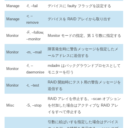
Manage
-f, –fail
デバイスに faulty フラッグを設定する
-r, –
Manage
デバイスを RAID アレイから取り出す
remove
-F, –follow,
Monitor
Monitor モードの指定。第 1 引数に指定する
–monitor
障害発生時に警告メッセージを指定したメ
Monitor
-m, –mail
ールアドレスに送信する
-f, –
mdadm はバックグラウンドプロセスとして
Monitor
daemonise
モニターを行う
RAID 開始時にテスト用の警告メッセージを
Monitor
-t, –test
送信する
RAID アレイを停止する。–scan オプション
Misc
-S, –stop
を付加した場合はアクティブな RAID アレ
イをすべて停止する
引数に絵ばいすを指定した場合はデバイス