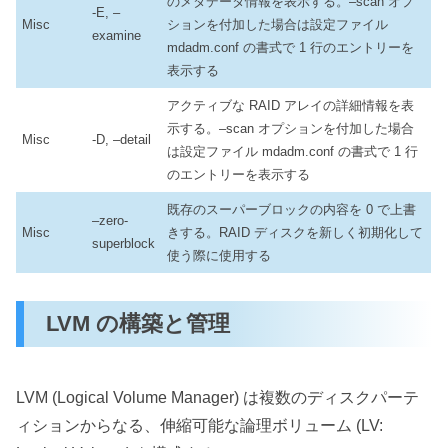
のメタデータ情報を表示する。–scan オプ
-E, –
Misc
ションを付加した場合は設定ファイル
examine
mdadm.conf の書式で 1 行のエントリーを
表示する
アクティブな RAID アレイの詳細情報を表
示する。–scan オプションを付加した場合
Misc
-D, –detail
は設定ファイル mdadm.conf の書式で 1 行
のエントリーを表示する
既存のスーパーブロックの内容を 0 で上書
–zero-
Misc
きする。RAID ディスクを新しく初期化して
superblock
使う際に使用する
LVM の構築と管理
LVM (Logical Volume Manager) は複数のディスクパーテ
ィションからなる、伸縮可能な論理ボリューム (LV: