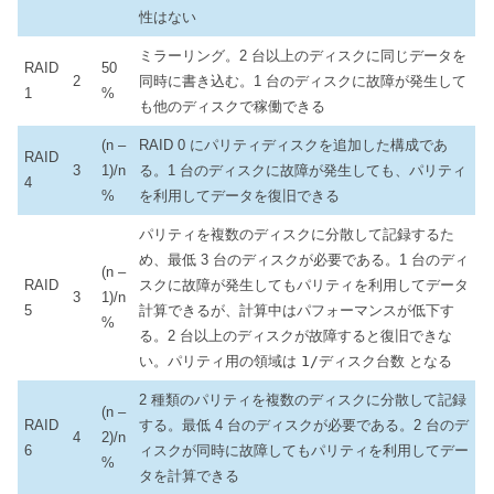
性はない
ミラーリング。2 台以上のディスクに同じデータを
RAID
50
2
同時に書き込む。1 台のディスクに故障が発生して
1
%
も他のディスクで稼働できる
(n –
RAID 0 にパリティディスクを追加した構成であ
RAID
3
1)/n
る。1 台のディスクに故障が発生しても、パリティ
4
%
を利用してデータを復旧できる
パリティを複数のディスクに分散して記録するた
め、最低 3 台のディスクが必要である。1 台のディ
(n –
RAID
スクに故障が発生してもパリティを利用してデータ
3
1)/n
5
計算できるが、計算中はパフォーマンスが低下す
%
る。2 台以上のディスクが故障すると復旧できな
い。パリティ用の領域は
1/ディスク台数
となる
2 種類のパリティを複数のディスクに分散して記録
(n –
RAID
する。最低 4 台のディスクが必要である。2 台のデ
4
2)/n
6
ィスクが同時に故障してもパリティを利用してデー
%
タを計算できる