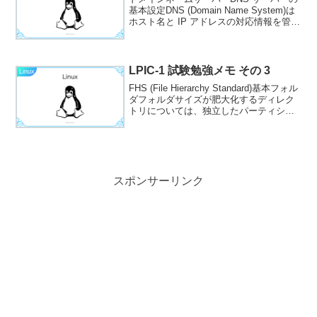
基本設定DNS (Domain Name System)は
ホスト名と IP アドレスの対応情報を管理
するシステムである。 対応情報はゾーン
と呼ばれる単位で分散管理され、ゾーン
は階層型で構成される。 ゾ...
LPIC-1 試験勉強メモ その 3
Linux
FHS (File Hierarchy Standard)基本フォル
ダフォルダサイズが肥大化するディレク
トリについては、独立したパーティショ
ンに分割することを検討することが推奨
される。フォルダ名説明独立パーティシ
ョン/ファイルシステムの頂点...
スポンサーリンク