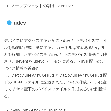
スナップショットの削除: lvremove
udev
/dev
デバイスにアクセスするための
配下デバイスファイ
ルを動的に作成、削除する。 カーネルは接続あるいは切
/sys
断を検知したデバイスを
配下のデバイス情報に反映
/sys
させ、uevent を udevd デーモンに送る。
配下のデ
バイス情報を首都き
/etc/udev/rules.d
/lib/udev/rules.d
し、
と
配
下の .rules ファイルに記述されたデバイス作成ルールに従
/dev
って
配下のデバイスファイルを作成あるいは削除す
る。
/etc/rc.sysinit
SysV init: