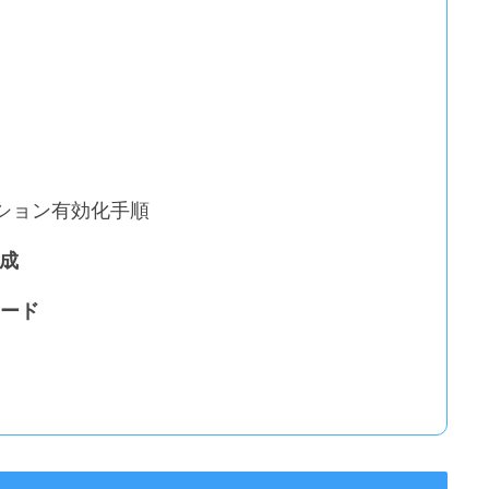
リプション有効化手順
作成
ロード