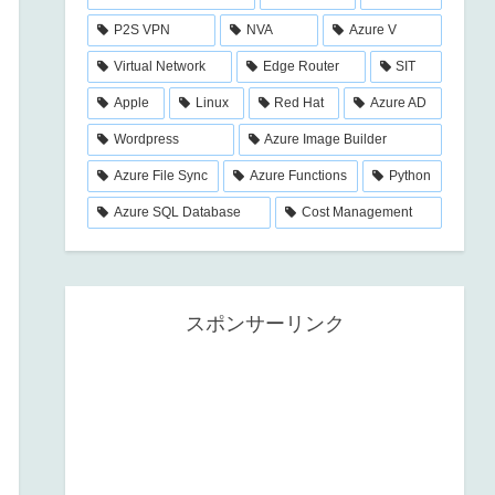
P2S VPN
NVA
Azure V
Virtual Network
Edge Router
SIT
Apple
Linux
Red Hat
Azure AD
Wordpress
Azure Image Builder
Azure File Sync
Azure Functions
Python
Azure SQL Database
Cost Management
スポンサーリンク