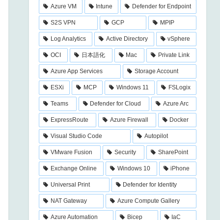
Azure VM
Intune
Defender for Endpoint
S2S VPN
GCP
MPIP
Log Analytics
Active Directory
vSphere
OCI
日本語化
Mac
Private Link
Azure App Services
Storage Account
ESXi
MCP
Windows 11
FSLogix
Teams
Defender for Cloud
Azure Arc
ExpressRoute
Azure Firewall
Docker
Visual Studio Code
Autopilot
VMware Fusion
Security
SharePoint
Exchange Online
Windows 10
iPhone
Universal Print
Defender for Identity
NAT Gateway
Azure Compute Gallery
Azure Automation
Bicep
IaC