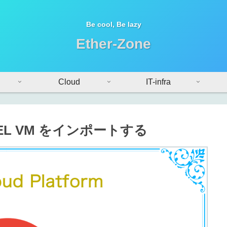
Be cool, Be lazy
Ether-Zone
Cloud
IT-infra
RHEL VM をインポートする