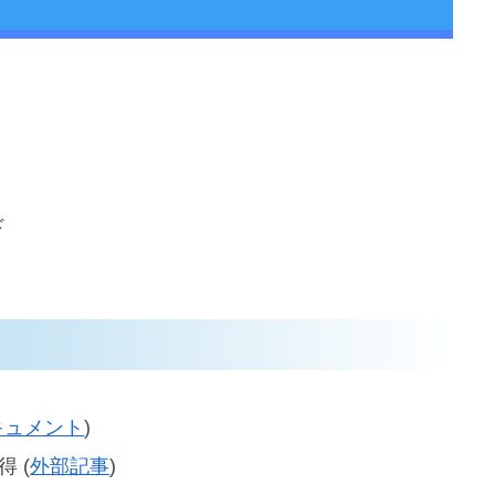
ド
キュメント
)
 (
外部記事
)