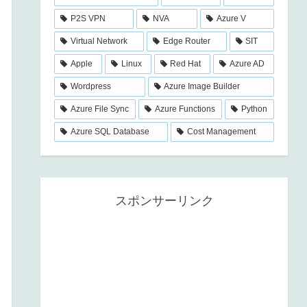
P2S VPN
NVA
Azure V
Virtual Network
Edge Router
SIT
Apple
Linux
Red Hat
Azure AD
Wordpress
Azure Image Builder
Azure File Sync
Azure Functions
Python
Azure SQL Database
Cost Management
スポンサーリンク