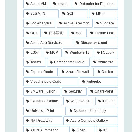
Azure VM
Intune
Defender for Endpoint
S2S VPN
GCP
MPIP
Log Analytics
Active Directory
vSphere
OCI
日本語化
Mac
Private Link
Azure App Services
Storage Account
ESXi
MCP
Windows 11
FSLogix
Teams
Defender for Cloud
Azure Arc
ExpressRoute
Azure Firewall
Docker
Visual Studio Code
Autopilot
VMware Fusion
Security
SharePoint
Exchange Online
Windows 10
iPhone
Universal Print
Defender for Identity
NAT Gateway
Azure Compute Gallery
Azure Automation
Bicep
IaC