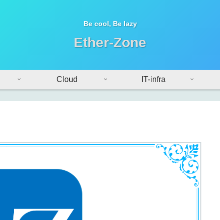
Be cool, Be lazy
Ether-Zone
Cloud
IT-infra