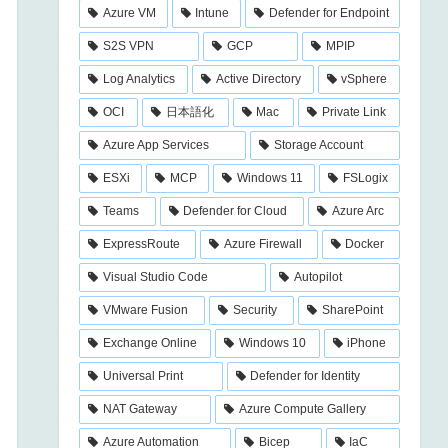
Azure VM
Intune
Defender for Endpoint
S2S VPN
GCP
MPIP
Log Analytics
Active Directory
vSphere
OCI
日本語化
Mac
Private Link
Azure App Services
Storage Account
ESXi
MCP
Windows 11
FSLogix
Teams
Defender for Cloud
Azure Arc
ExpressRoute
Azure Firewall
Docker
Visual Studio Code
Autopilot
VMware Fusion
Security
SharePoint
Exchange Online
Windows 10
iPhone
Universal Print
Defender for Identity
NAT Gateway
Azure Compute Gallery
Azure Automation
Bicep
IaC