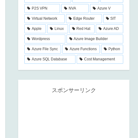
P2S VPN
NVA
Azure V
Virtual Network
Edge Router
SIT
Apple
Linux
Red Hat
Azure AD
Wordpress
Azure Image Builder
Azure File Sync
Azure Functions
Python
Azure SQL Database
Cost Management
スポンサーリンク