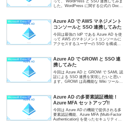
って、 WordPress と SSO 連携してみま
した。WordPress に関する公式の Docs
はありませんでしたが、外国語のサイト
で手順が公開されていましたので参考に
しました。A...
Azure AD で AWS マネジメント
Microsoft Entra ID
コンソールと SSO 連携してみた
今回は最強の IdP である Azure AD を使
って AWS のマネジメントコンソールに
アクセスするユーザーの SSO を構成し
た手順を紹介します。ほぼほぼ Microsoft
公式の Docs をなぞれば構成できました
が、一部ハマった...
Azure AD で GROWI と SSO 連
Microsoft Entra ID
携してみた
今回は Azure AD と GROWI で SAML 認
証による SSO 連携を実現したいと思い
ます。GROWI は高機能な Wiki ツールで
すが、通常の利用方法だと GROWI 内で
アカウント管理する必要があります。
Azure AD ...
Azure AD の多要素認証機能！
Microsoft Entra ID
Azure MFA セットアップ!!
今回は Azure AD の機能で提供される多
要素認証機能、Azure MFA (Multi-Factor
Authentication) を使ったセキュリティ向
上方法について紹介したいと思います。
Azure AD はユーザーやグループ、デ...