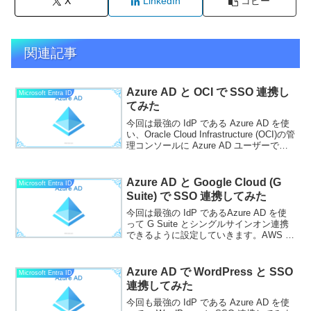
X
LinkedIn
コピー
関連記事
Azure AD と OCI で SSO 連携し
Microsoft Entra ID
てみた
今回は最強の IdP である Azure AD を使
い、Oracle Cloud Infrastructure (OCI)の管
理コンソールに Azure AD ユーザーで
SSO する手順を紹介します。SSO だけ
なら Azure AD P...
Azure AD と Google Cloud (G
Microsoft Entra ID
Suite) で SSO 連携してみた
今回は最強の IdP であるAzure AD を使
って G Suite とシングルサインオン連携
できるように設定していきます。AWS の
時と違い、G Suite では一時的なユーザー
情報の作成は対応していないので、SSO
連携と合わせてユー...
Azure AD で WordPress と SSO
Microsoft Entra ID
連携してみた
今回も最強の IdP である Azure AD を使