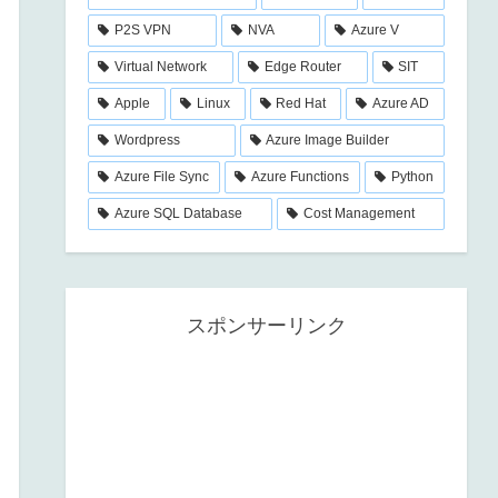
P2S VPN
NVA
Azure V
Virtual Network
Edge Router
SIT
Apple
Linux
Red Hat
Azure AD
Wordpress
Azure Image Builder
Azure File Sync
Azure Functions
Python
Azure SQL Database
Cost Management
スポンサーリンク