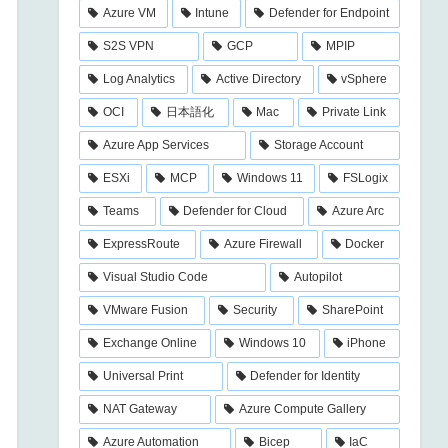
Azure VM
Intune
Defender for Endpoint
S2S VPN
GCP
MPIP
Log Analytics
Active Directory
vSphere
OCI
日本語化
Mac
Private Link
Azure App Services
Storage Account
ESXi
MCP
Windows 11
FSLogix
Teams
Defender for Cloud
Azure Arc
ExpressRoute
Azure Firewall
Docker
Visual Studio Code
Autopilot
VMware Fusion
Security
SharePoint
Exchange Online
Windows 10
iPhone
Universal Print
Defender for Identity
NAT Gateway
Azure Compute Gallery
Azure Automation
Bicep
IaC