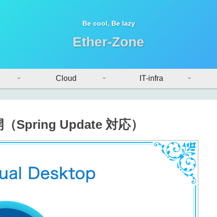
Be cool, Be lazy
Ether-Zone
Cloud
IT-infra
pring Update 対応）