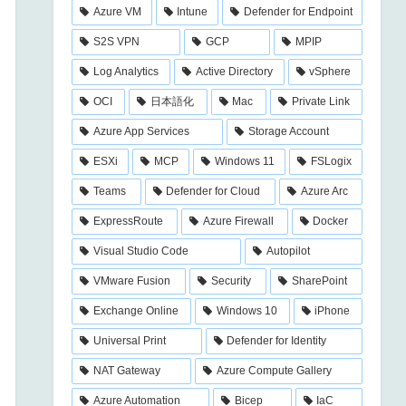
Azure VM
Intune
Defender for Endpoint
S2S VPN
GCP
MPIP
Log Analytics
Active Directory
vSphere
OCI
日本語化
Mac
Private Link
Azure App Services
Storage Account
ESXi
MCP
Windows 11
FSLogix
Teams
Defender for Cloud
Azure Arc
ExpressRoute
Azure Firewall
Docker
Visual Studio Code
Autopilot
VMware Fusion
Security
SharePoint
Exchange Online
Windows 10
iPhone
Universal Print
Defender for Identity
NAT Gateway
Azure Compute Gallery
Azure Automation
Bicep
IaC