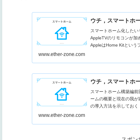
ウチ，スマートホー
スマートホーム化したい
AppleTVのリモコン
AppleはHome Ki
ート家電...
www.ether-zone.com
ウチ，スマートホー
スマートホーム構築編前
ームの概要と現在の我が家の状
の導入方法を示しておく．RM 
www.ether-zone.com
スポン