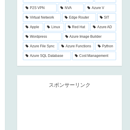
P2S VPN
NVA
Azure V
Virtual Network
Edge Router
SIT
Apple
Linux
Red Hat
Azure AD
Wordpress
Azure Image Builder
Azure File Sync
Azure Functions
Python
Azure SQL Database
Cost Management
スポンサーリンク