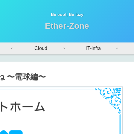
Be cool, Be lazy
Ether-Zone
Cloud
IT-infra
 〜電球編〜