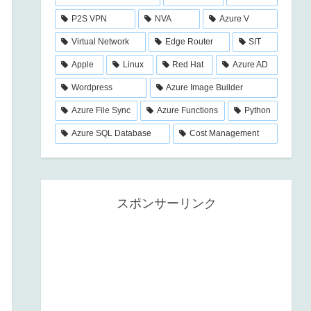
P2S VPN
NVA
Azure V
Virtual Network
Edge Router
SIT
Apple
Linux
Red Hat
Azure AD
Wordpress
Azure Image Builder
Azure File Sync
Azure Functions
Python
Azure SQL Database
Cost Management
スポンサーリンク