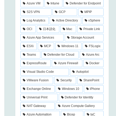
Azure VM
Intune
Defender for Endpoint
S2S VPN
GCP
MPIP
Log Analytics
Active Directory
vSphere
OCI
日本語化
Mac
Private Link
Azure App Services
Storage Account
ESXi
MCP
Windows 11
FSLogix
Teams
Defender for Cloud
Azure Arc
ExpressRoute
Azure Firewall
Docker
Visual Studio Code
Autopilot
VMware Fusion
Security
SharePoint
Exchange Online
Windows 10
iPhone
Universal Print
Defender for Identity
NAT Gateway
Azure Compute Gallery
Azure Automation
Bicep
IaC