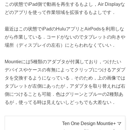
この状態でiPad側で動画を再生するもよし，Air Displayな
どのアプリを使って作業領域を拡張するもよしです．
最近はこの状態でiPadのHuluアプリとAirPodsを利用しな
がら作業している．コードがないのでタブレットの向きや
場所（ディスプレイの左右）にとらわれなくていい．
Mountieには5種類のアダプタが付属しており，つけたい
デバイスやケースの有無によってクリップにつけるアダプ
タを交換するようになっている．そのため，上の画像では
タブレットが左側にあったが，アダプタを取り替えれば右
側につけることも可能．色はグリーンとブルーの2種類あ
るが，使ってる時は見えないしどっちでも大差ない．
Ten One Design Mountie+ マ