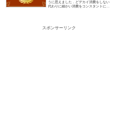
うに思えました．どデカイ消費をしない
代わりに細かい消費をコンスタントにつ
ないでいって膨れ上がったイメージ．面
白そうなものに手を出すのは好奇心と将
来への投資という言い訳で良しとしま
す．第5位 Apple...
スポンサーリンク