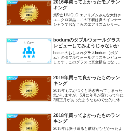
2016年買ってよかったモノラン
Review
キング
第5位 UNIQLO エアリズムみんな大好き
ユニクロ製品．この下着は夏のインナー
シャツでおなじみのエアリズムシリーズ
なのだが，私は一年中この下着を身につ
けています．理由は簡単で，肌触りが非
常にサラサラでフィットしているため，
bodumのダブルウォールグラス
Review
ジーンズ（これも...
レビューしてみようじゃないか
bodumのおしゃれグラスbodum（ボダ
ム）のダブルウォールグラスをレビュー
します．このグラスは真空構造になって
いて，注いだ飲み物の温度が下がらない
といった点や，結露しにくいという点が
特徴です． THERMOSを代表するステン
2019年買って良かったものラン
Review
レス真空グラ...
キング
2019年も気がつくと過ぎ去ってしまった
気がしますが、5月に年号が変わって年に
2回正月があったようなもので公的に休め
る期間も多かったかなという印象です。
裏では消費税増税やキャッシュレス決済
の推進など消費に関わるニュースも多く
2018年買ってよかったものラン
Review
て、何かに託けて...
キング
2018年は振り返ると散財がひどかったよ