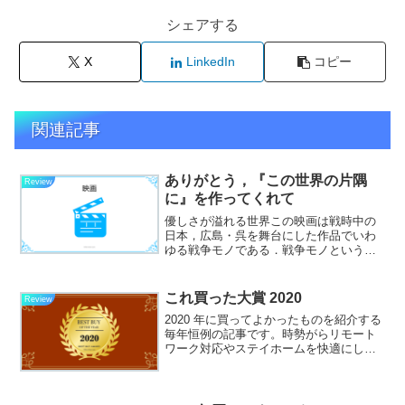
シェアする
X
LinkedIn
コピー
関連記事
ありがとう，『この世界の片隅
Review
に』を作ってくれて
優しさが溢れる世界この映画は戦時中の
日本，広島・呉を舞台にした作品でいわ
ゆる戦争モノである．戦争モノというと
敬遠しがちな人も多いがこの作品はそう
いった先入観を持たないで観ていただき
たい．戦争モノというと反戦とか，説教
これ買った大賞 2020
Review
くさい教科書じみた戦争の...
2020 年に買ってよかったものを紹介する
毎年恒例の記事です。時勢がらリモート
ワーク対応やステイホームを快適にした
い思いで買ったもの多めでした。第5位
Web カメラ：Logicool C920nリモートワ
ークでビデオ会議の機会が圧倒的に増...