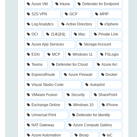
Azure VM
Intune
Defender for Endpoint
S2S VPN
GCP
MPIP
Log Analytics
Active Directory
vSphere
OCI
日本語化
Mac
Private Link
Azure App Services
Storage Account
ESXi
MCP
Windows 11
FSLogix
Teams
Defender for Cloud
Azure Arc
ExpressRoute
Azure Firewall
Docker
Visual Studio Code
Autopilot
VMware Fusion
Security
SharePoint
Exchange Online
Windows 10
iPhone
Universal Print
Defender for Identity
NAT Gateway
Azure Compute Gallery
Azure Automation
Bicep
IaC