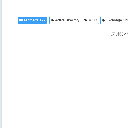
Microsoft 365
Active Directory
MEID
Exchange Onl
スポン