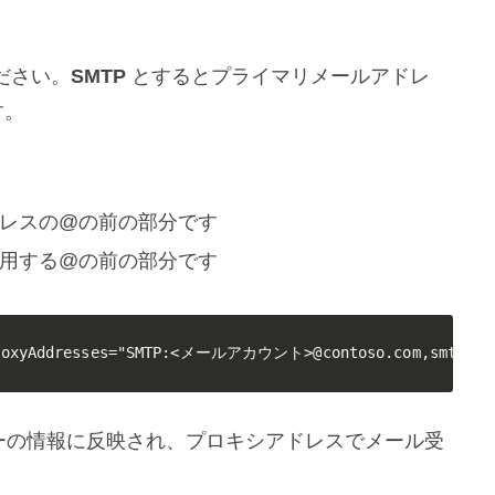
ださい。
SMTP
とするとプライマリメールアドレ
す。
レスの@の前の部分です
用する@の前の部分です
roxyAddresses="SMTP:<メールアカウント>@contoso.com,smtp:<エ
ーザーの情報に反映され、プロキシアドレスでメール受