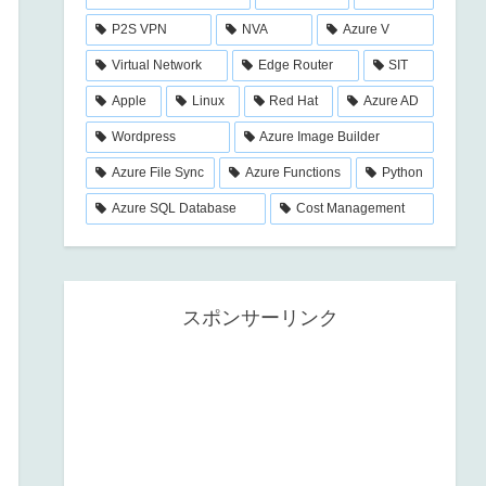
P2S VPN
NVA
Azure V
Virtual Network
Edge Router
SIT
Apple
Linux
Red Hat
Azure AD
Wordpress
Azure Image Builder
Azure File Sync
Azure Functions
Python
Azure SQL Database
Cost Management
スポンサーリンク